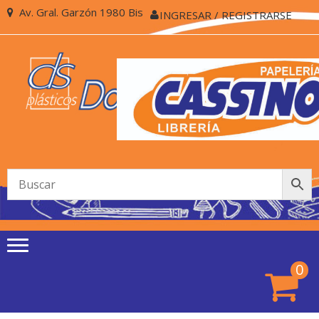
Skip
Skip
Av. Gral. Garzón 1980 Bis
INGRESAR / REGISTRARSE
to
to
navigation
content
PAPELE
Papelería Cassino de
CASSI
Colón
0