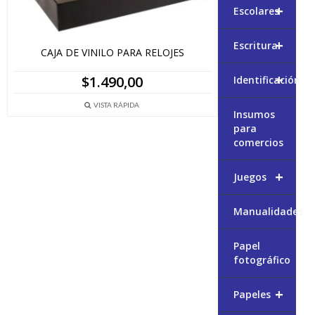
+
Escolares
+
Escritura
CAJA DE VINILO PARA RELOJES
+
$
1.490,00
Identificación
VISTA RÁPIDA
Insumos
para
comercios
+
Juegos
Manualidades
Papel
fotográfico
+
Papeles