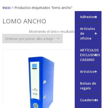
Inicio
> Productos etiquetados “lomo ancho”
+
Adhesivos
LOMO ANCHO
Artículos
Mostrando el único resultado
+
de
oficina
ARTÍCULOS
+
EXCLUSIVOS
CASSINO
+
Artistico
Bolsas de
regalo
+
Cuadernos