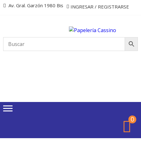
Skip
Skip
Av. Gral. Garzón 1980 Bis
INGRESAR / REGISTRARSE
to
to
navigation
content
PAP
Papelería
CA
Cassino
de Colón
0