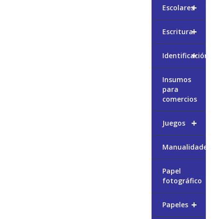
+
Escolares
+
Escritura
+
Identificación
Insumos
para
comercios
+
Juegos
Manualidades
Papel
fotográfico
+
Papeles