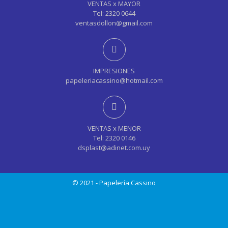
VENTAS x MAYOR
Tel: 2320 0644
ventasdollon@gmail.com
IMPRESIONES
papeleriacassino@hotmail.com
VENTAS x MENOR
Tel: 2320 0146
dsplast@adinet.com.uy
© 2021 - Papelería Cassino