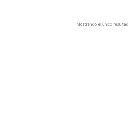
Mostrando el único resulta