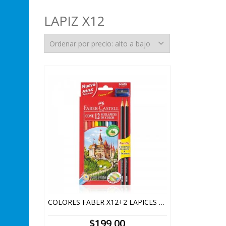
LAPIZ X12
COLORES FABER X12+2 LAPICES ECO C/SACAPUNTAS
$
199,00