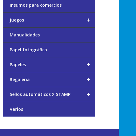
Insumos para comercios
+
Juegos
Manualidades
Papel fotográfico
+
Papeles
+
Regalería
+
Sellos automáticos X STAMP
Varios