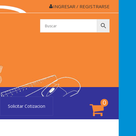
INGRESAR / REGISTRARSE
APELERÍA CASSINO
lería Cassino de Colón
0
Solicitar Cotizacion