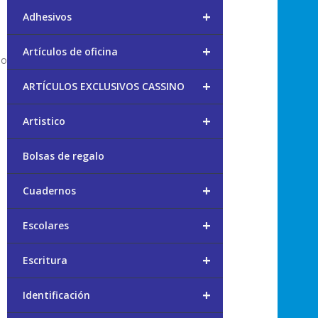
+
Adhesivos
+
Artículos de oficina
do
+
ARTÍCULOS EXCLUSIVOS CASSINO
+
Artistico
Bolsas de regalo
+
Cuadernos
+
Escolares
+
Escritura
+
Identificación