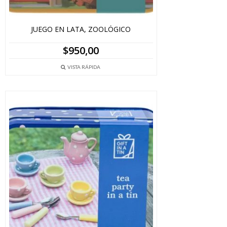
JUEGO EN LATA, ZOOLÓGICO
$
950,00
VISTA RÁPIDA