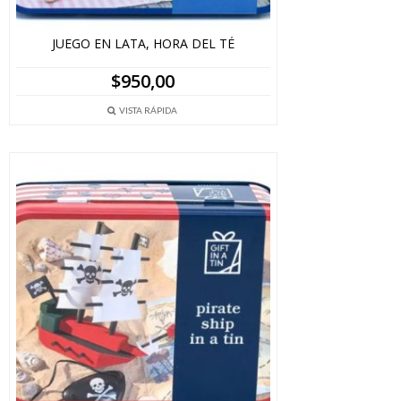
JUEGO EN LATA, HORA DEL TÉ
$
950,00
VISTA RÁPIDA