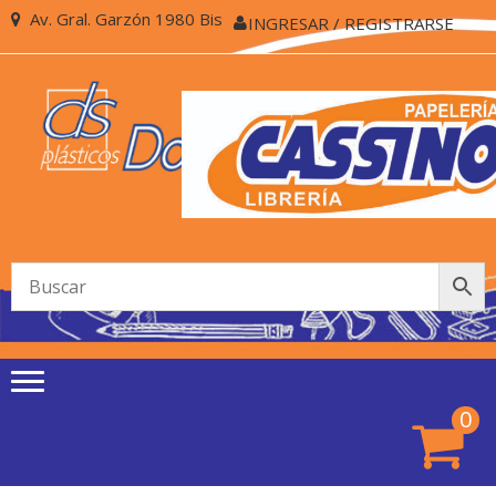
Skip
Skip
Av. Gral. Garzón 1980 Bis
INGRESAR / REGISTRARSE
to
to
navigation
content
PAPELE
Papelería Cassino de
CASSI
Colón
0