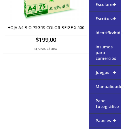
+
Escolares
+
Escritura
HOJA A4 BIO 75GRS COLOR BEIGE X 500
+
Identificación
$
199,00
Insumos
VISTA RÁPIDA
para
comercios
+
Juegos
Manualidades
Papel
fotográfico
+
Papeles