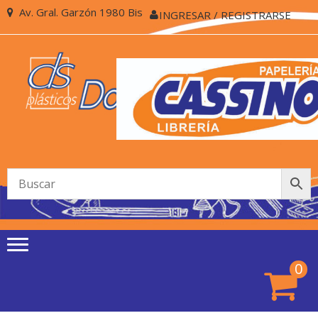
Skip
Skip
Av. Gral. Garzón 1980 Bis
INGRESAR / REGISTRARSE
to
to
navigation
content
PAPELE
Papelería Cassino de
CASSI
Colón
0