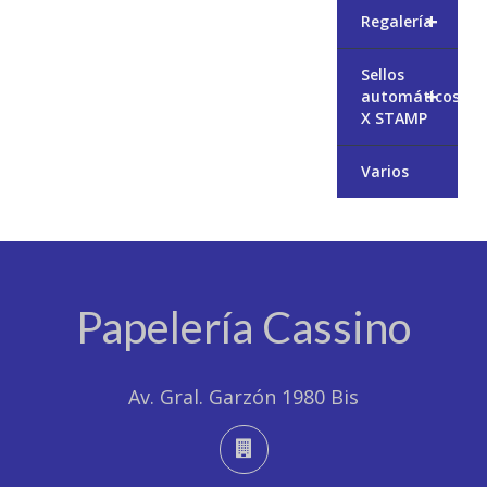
+
Regalería
Sellos
+
automáticos
X STAMP
Varios
Papelería Cassino
Av. Gral. Garzón 1980 Bis