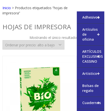
Inicio
> Productos etiquetados “hojas de
impresora”
+
Adhesivos
HOJAS DE IMPRESORA
Artículos
+
de
Mostrando el único resultado
oficina
ARTÍCULOS
+
EXCLUSIVOS
CASSINO
+
Artistico
Bolsas de
regalo
+
Cuadernos