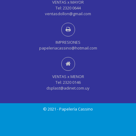
VENTAS x MAYOR
Tel: 2320 0644
ventasdollon@gmail.com
IMPRESIONES
papeleriacassino@hotmail.com
VENTAS x MENOR
Tel: 2320 0146
dsplast@adinet.com.uy
© 2021 - Papelería Cassino