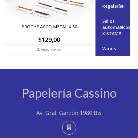
+
Regalería
Sellos
+
BROCHE ACCO METAL X 50
automáticos
X STAMP
$
129,00
Varios
VISTA RÁPIDA
Papelería Cassino
Av. Gral. Garzón 1980 Bis