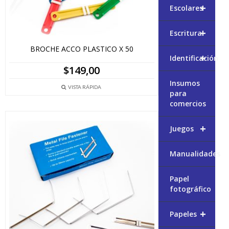
+
Escolares
+
Escritura
BROCHE ACCO PLASTICO X 50
+
Identificación
$
149,00
Insumos
VISTA RÁPIDA
para
comercios
+
Juegos
Manualidades
Papel
fotográfico
+
Papeles