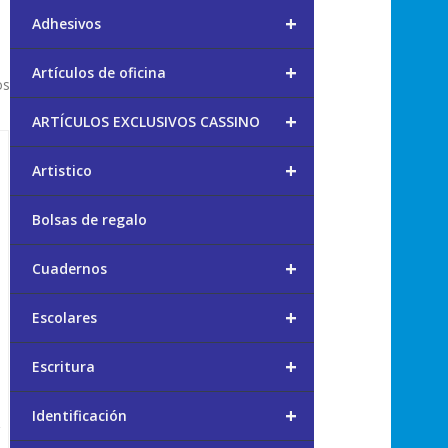
+
Adhesivos
+
Artículos de oficina
Ordenado
os
por
+
ARTÍCULOS EXCLUSIVOS CASSINO
precio:
alto
+
a
Artistico
bajo
Bolsas de regalo
+
Cuadernos
+
Escolares
+
Escritura
+
Identificación