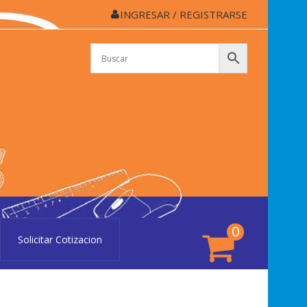
INGRESAR / REGISTRARSE
APELERÍA CASSINO
lería Cassino de Colón
0
Solicitar Cotizacion