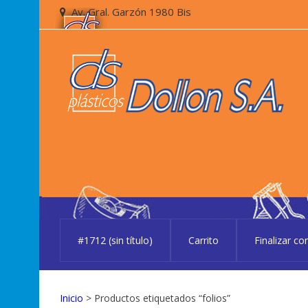
Skip
Skip
Av. Gral. Garzón 1980 Bis
to
to
navigation
content
#1712 (sin título)
Carrito
Finalizar c
Inicio
> Productos etiquetados “folios”