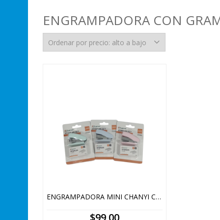
ENGRAMPADORA CON GRA
ENGRAMPADORA MINI CHANYI CON GRAMPAS CY2202
$
99,00