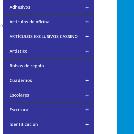
+
Adhesivos
+
Artículos de oficina
do
+
ARTÍCULOS EXCLUSIVOS CASSINO
+
Artistico
Bolsas de regalo
+
Cuadernos
+
Escolares
+
Escritura
+
Identificación