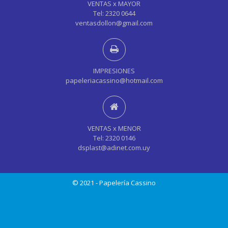
VENTAS x MAYOR
Tel: 2320 0644
ventasdollon@gmail.com
IMPRESIONES
papeleriacassino@hotmail.com
VENTAS x MENOR
Tel: 2320 0146
dsplast@adinet.com.uy
© 2021 - Papelería Cassino