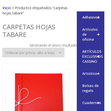
Inicio
> Productos etiquetados “carpetas
hojas tabare”
+
Adhesivos
CARPETAS HOJAS
Artículos
TABARE
+
de
oficina
Mostrando el único resultado
ARTÍCULOS
+
EXCLUSIVOS
CASSINO
+
Artistico
Bolsas de
regalo
+
Cuadernos