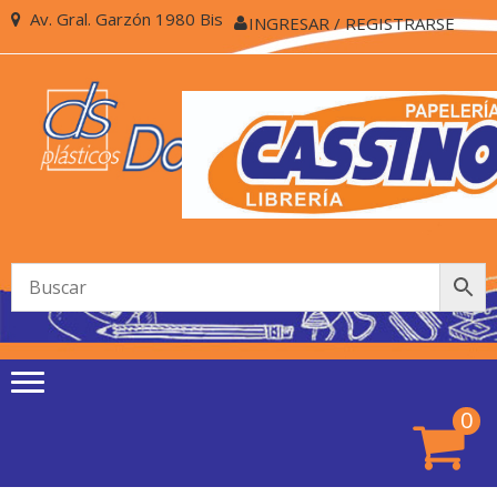
Skip
Skip
Av. Gral. Garzón 1980 Bis
INGRESAR / REGISTRARSE
to
to
navigation
content
PAPELE
Papelería Cassino de
CASSI
Colón
0