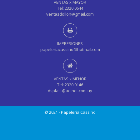
VENTAS x MAYOR
Tel: 2320 0644
ventasdollon@gmail.com
IMPRESIONES
papeleriacassino@hotmail.com
VENTAS x MENOR
Tel: 2320 0146
dsplast@adinet.com.uy
© 2021 - Papelería Cassino