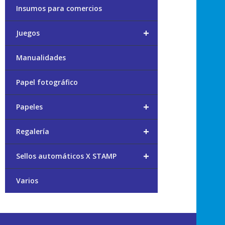
Insumos para comercios
+
Juegos
Manualidades
Papel fotográfico
+
Papeles
+
Regalería
+
Sellos automáticos X STAMP
Varios