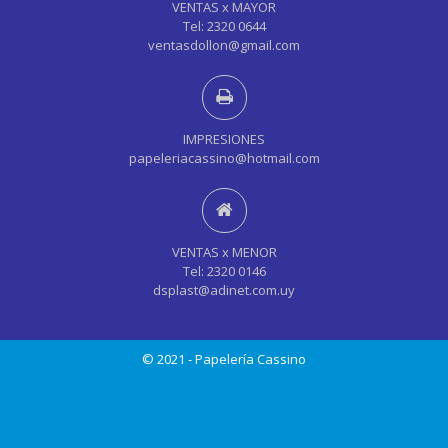
VENTAS x MAYOR
Tel: 2320 0644
ventasdollon@gmail.com
IMPRESIONES
papeleriacassino@hotmail.com
VENTAS x MENOR
Tel: 2320 0146
dsplast@adinet.com.uy
© 2021 - Papelería Cassino