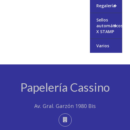
+
Regalería
Sellos
+
automáticos
X STAMP
Varios
Papelería Cassino
Av. Gral. Garzón 1980 Bis