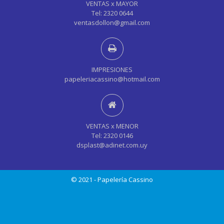
VENTAS x MAYOR
Tel: 2320 0644
ventasdollon@gmail.com
IMPRESIONES
papeleriacassino@hotmail.com
VENTAS x MENOR
Tel: 2320 0146
dsplast@adinet.com.uy
© 2021 - Papelería Cassino