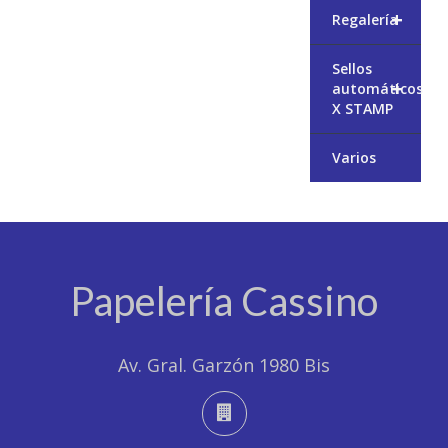
+
Regalería
Sellos
+
automáticos
X STAMP
Varios
Papelería Cassino
Av. Gral. Garzón 1980 Bis