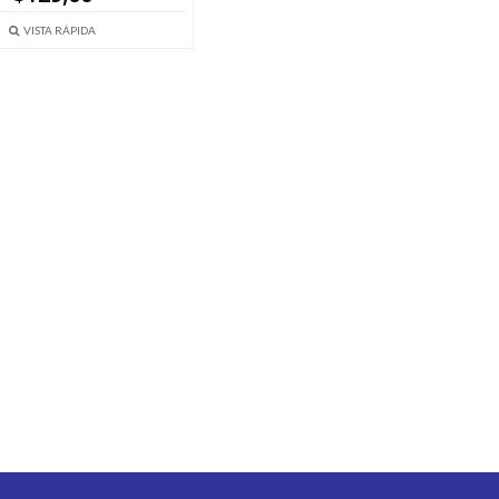
VISTA RÁPIDA