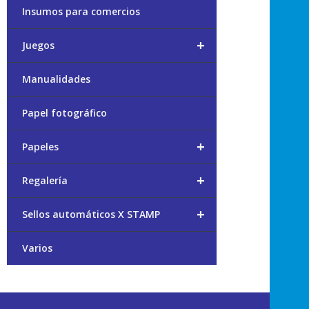
Insumos para comercios
+
Juegos
Manualidades
Papel fotográfico
+
Papeles
+
Regalería
+
Sellos automáticos X STAMP
Varios