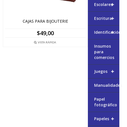
+
Escolares
+
Escritura
CAJAS PARA BIJOUTERIE
+
$
49,00
Identificación
VISTA RÁPIDA
Insumos
para
comercios
+
Juegos
Manualidades
Papel
fotográfico
+
Papeles