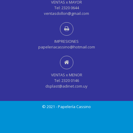
VENTAS x MAYOR
Tel: 2320 0644
ventasdollon@gmail.com
IMPRESIONES
papeleriacassino@hotmail.com
VENTAS x MENOR
Tel: 2320 0146
dsplast@adinet.com.uy
© 2021 - Papelería Cassino