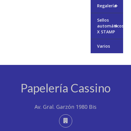
+
Regalería
Sellos
+
automáticos
X STAMP
Varios
Papelería Cassino
Av. Gral. Garzón 1980 Bis