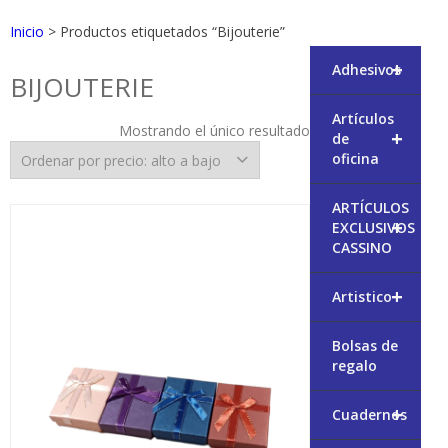
Inicio
> Productos etiquetados “Bijouterie”
+
Adhesivos
BIJOUTERIE
Artículos
Mostrando el único resultado
+
de
oficina
ARTÍCULOS
+
EXCLUSIVOS
CASSINO
+
Artistico
Bolsas de
regalo
+
Cuadernos