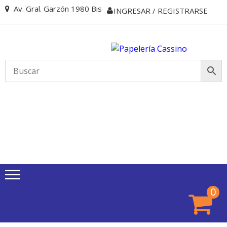
Skip
Skip
Av. Gral. Garzón 1980 Bis
INGRESAR / REGISTRARSE
to
to
navigation
content
PAP
Papelería
CA
Cassino
de Colón
0