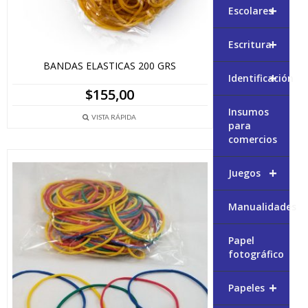
+
Escolares
+
Escritura
BANDAS ELASTICAS 200 GRS
+
Identificación
$
155,00
Insumos
VISTA RÁPIDA
para
comercios
+
Juegos
Manualidades
Papel
fotográfico
+
Papeles