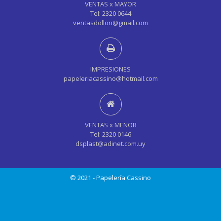
VENTAS x MAYOR
Tel: 2320 0644
ventasdollon@gmail.com
IMPRESIONES
papeleriacassino@hotmail.com
VENTAS x MENOR
Tel: 2320 0146
dsplast@adinet.com.uy
© 2021 - Papelería Cassino