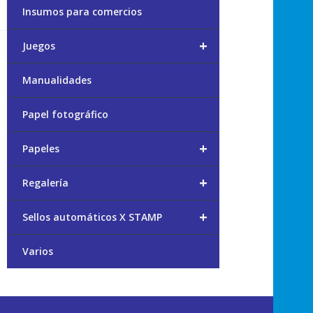
Insumos para comercios
+
Juegos
Manualidades
Papel fotográfico
+
Papeles
+
Regalería
+
Sellos automáticos X STAMP
Varios