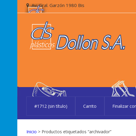
Skip
Skip
Av. Gral. Garzón 1980 Bis
to
to
navigation
content
#1712 (sin título)
Carrito
Finalizar c
Inicio
> Productos etiquetados “archivador”