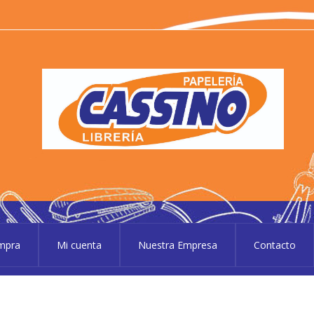
P
Pape
ompra
Mi cuenta
Nuestra Empresa
Contacto