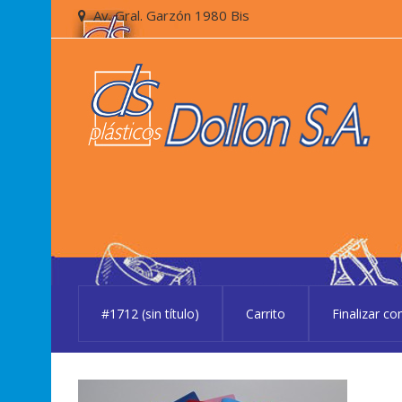
Skip
Skip
Av. Gral. Garzón 1980 Bis
to
to
navigation
content
#1712 (sin título)
Carrito
Finalizar c