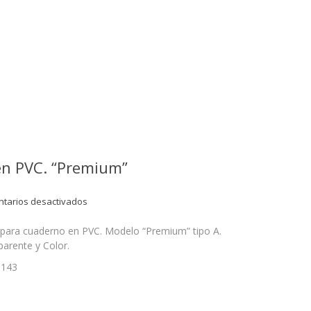
en PVC. “Premium”
en
tarios desactivados
Cod.
1143
 para cuaderno en PVC. Modelo “Premium” tipo A.
Forros
arente y Color.
para
1143
cuadernos
en
PVC.
“Premium”