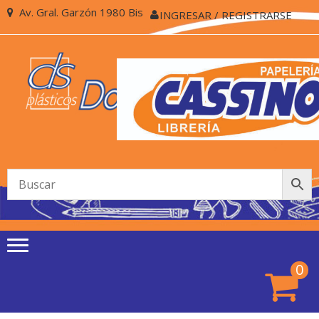
Skip
Skip
Av. Gral. Garzón 1980 Bis
INGRESAR / REGISTRARSE
to
to
navigation
content
PAPELE
Papelería Cassino de
CASSI
Colón
0