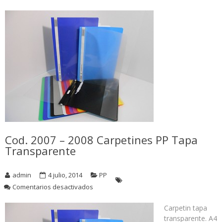
Cod. 2007 – 2008 Carpetines PP Tapa
Transparente
admin
4 julio, 2014
PP
en
Comentarios desactivados
Cod.
2007
Carpetin tapa
–
transparente. A4