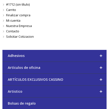
#1712 (sin título)
Carrito
Finalizar compra
Mi cuenta
Nuestra Empresa
Contacto
Solicitar Cotizacion
+
Adhesivos
+
Artículos de oficina
+
ARTÍCULOS EXCLUSIVOS CASSINO
+
Artistico
Bolsas de regalo