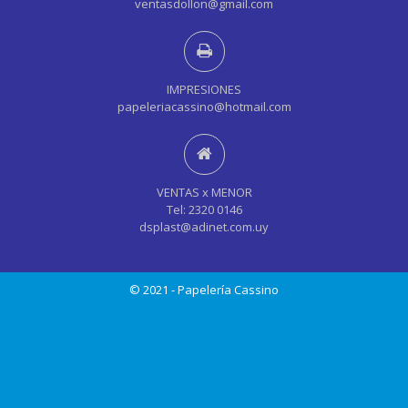
ventasdollon@gmail.com
IMPRESIONES
papeleriacassino@hotmail.com
VENTAS x MENOR
Tel: 2320 0146
dsplast@adinet.com.uy
© 2021 - Papelería Cassino