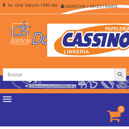
Skip
Skip
Av. Gral. Garzón 1980 Bis
INGRESAR / REGISTRARSE
to
to
navigation
content
PAPELE
Papelería Cassino de
CASSI
Colón
0