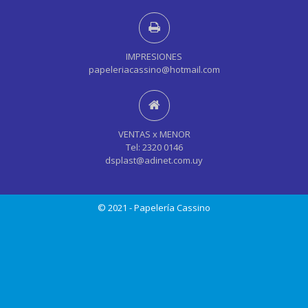
IMPRESIONES
papeleriacassino@hotmail.com
VENTAS x MENOR
Tel: 2320 0146
dsplast@adinet.com.uy
© 2021 - Papelería Cassino