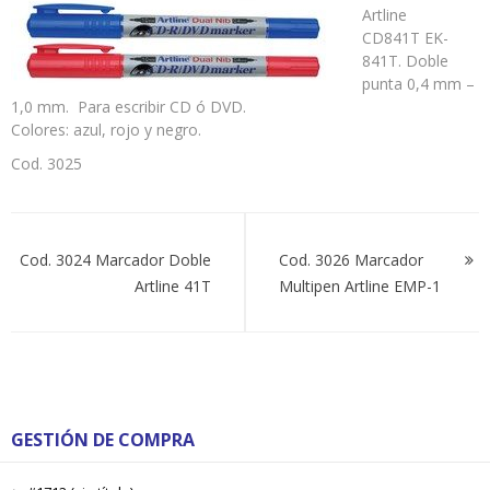
Doble
Artline
Artline
CD841T EK-
CD
841T. Doble
841T
punta 0,4 mm –
1,0 mm. Para escribir CD ó DVD.
Colores: azul, rojo y negro.
Cod. 3025
Navegación
de
Cod. 3024 Marcador Doble
Cod. 3026 Marcador
Artline 41T
Multipen Artline EMP-1
entradas
GESTIÓN DE COMPRA