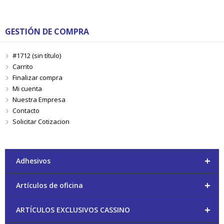
GESTIÓN DE COMPRA
#1712 (sin título)
Carrito
Finalizar compra
Mi cuenta
Nuestra Empresa
Contacto
Solicitar Cotizacion
+
Adhesivos
+
Artículos de oficina
+
ARTÍCULOS EXCLUSIVOS CASSINO