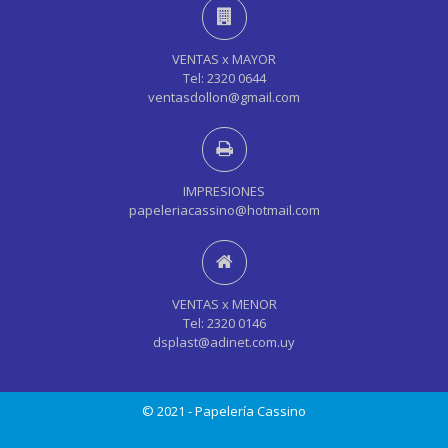
VENTAS x MAYOR
Tel: 2320 0644
ventasdollon@gmail.com
IMPRESIONES
papeleriacassino@hotmail.com
VENTAS x MENOR
Tel: 2320 0146
dsplast@adinet.com.uy
© 2021 - Papelería Cassino