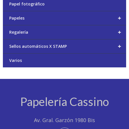
Papel fotográfico
+
Papeles
+
Regalería
+
Sellos automáticos X STAMP
Varios
Papelería Cassino
Av. Gral. Garzón 1980 Bis