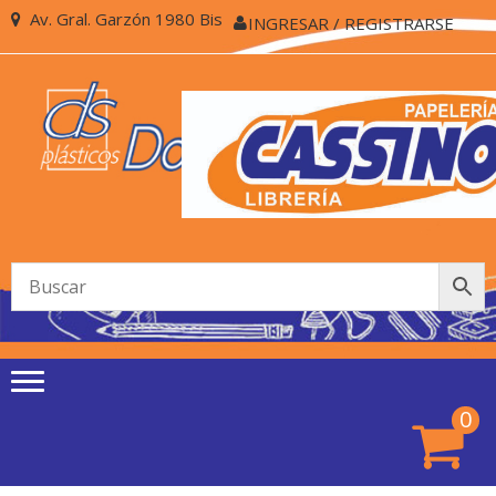
Skip
Skip
Av. Gral. Garzón 1980 Bis
INGRESAR / REGISTRARSE
to
to
navigation
content
PAPELE
Papelería Cassino de
CASSI
Colón
0