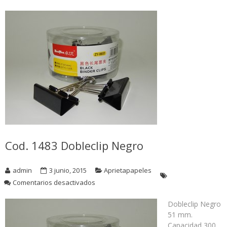
Cod. 1483 Dobleclip Negro
admin
3 junio, 2015
Aprietapapeles
en
Comentarios desactivados
Cod.
1483
Dobleclip Negro
Dobleclip
51 mm.
Negro
Capacidad 300