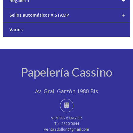
+
Regalería
+
Sellos automáticos X STAMP
Varios
Papelería Cassino
Av. Gral. Garzón 1980 Bis
VENTAS x MAYOR
Tel: 2320 0644
ventasdollon@gmail.com