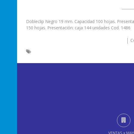
Dobleclip Negro 19 mm. Capacidad 100 hojas. Presenta
150 hojas. Presentación: caja 144 unidades Cod. 1486
C
VENTAS x MA