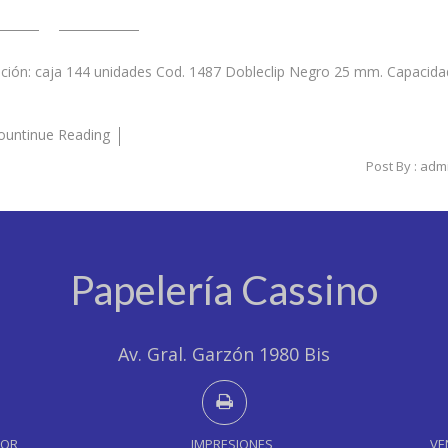
ción: caja 144 unidades Cod. 1487 Dobleclip Negro 25 mm. Capacida
ountinue Reading
Post By :
adm
Papelería Cassino
Av. Gral. Garzón 1980 Bis
YOR
IMPRESIONES
VE