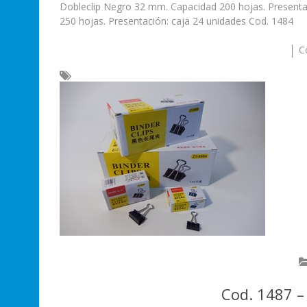
Dobleclip Negro 32 mm. Capacidad 200 hojas. Presenta
250 hojas. Presentación: caja 24 unidades Cod. 1484
C
Cod. 1487 –