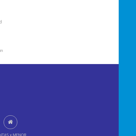
d
in
NTAS x MENOR