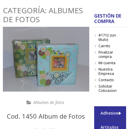
CATEGORÍA:
ALBUMES
GESTIÓN DE
DE FOTOS
COMPRA
#1712 (sin
título)
Carrito
Finalizar
compra
Mi cuenta
Nuestra
Empresa
Contacto
Solicitar
Cotizacion
Albumes de fotos
+
Adhesivos
Cod. 1450 Album de Fotos
Artículos