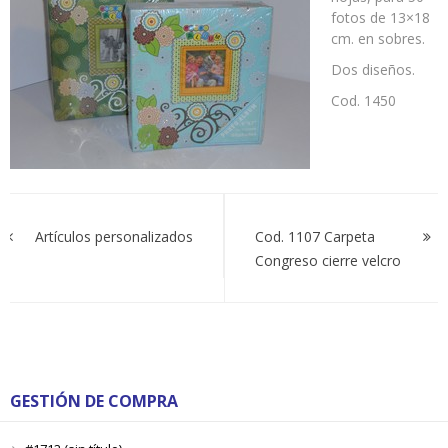
Fotos
fotos de 13×18
cm. en sobres.
Dos diseños.
Cod. 1450
Navegación
de
Artículos personalizados
Cod. 1107 Carpeta
Congreso cierre velcro
entradas
GESTIÓN DE COMPRA