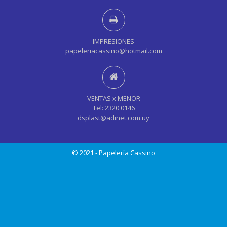
IMPRESIONES
papeleriacassino@hotmail.com
VENTAS x MENOR
Tel: 2320 0146
dsplast@adinet.com.uy
© 2021 - Papelería Cassino