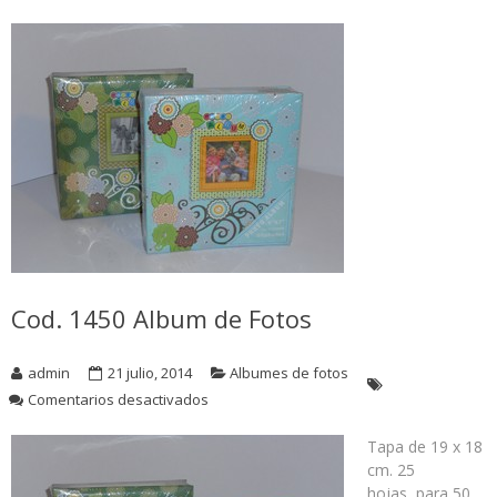
Cod. 1450 Album de Fotos
admin
21 julio, 2014
Albumes de fotos
en
Comentarios desactivados
Cod.
1450
Tapa de 19 x 18
Album
cm. 25
de
hojas, para 50