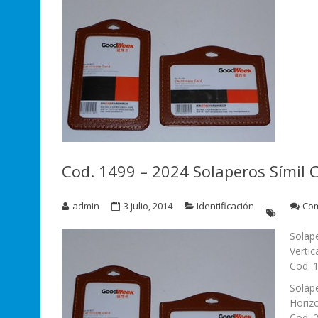
Cod. 1499 – 2024 Solaperos Símil 
admin
3 julio, 2014
Identificación
Com
Solap
Verti
Cod. 
Solap
Horiz
Cod. 