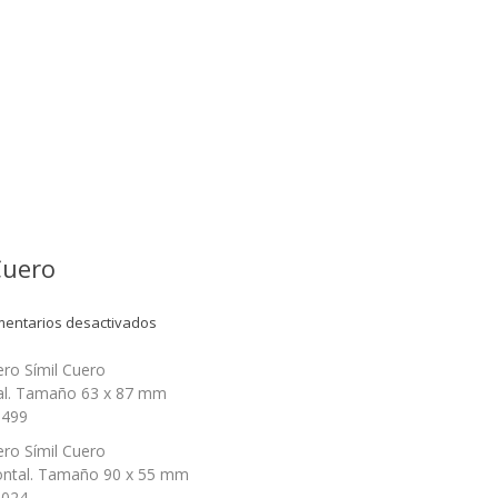
Cuero
en
entarios desactivados
Cod.
1499
ero Símil Cuero
–
cal. Tamaño
63 x 87 mm
2024
1499
Solaperos
Símil
ero Símil Cuero
Cuero
ontal. Tamaño 90
x 55 mm
2024