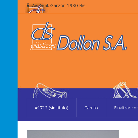
Skip
Skip
Av. Gral. Garzón 1980 Bis
to
to
navigation
content
#1712 (sin título)
Carrito
Finalizar c