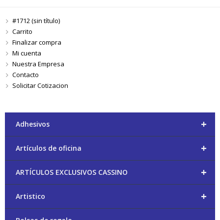
#1712 (sin título)
Carrito
Finalizar compra
Mi cuenta
Nuestra Empresa
Contacto
Solicitar Cotizacion
+
Adhesivos
+
Artículos de oficina
+
ARTÍCULOS EXCLUSIVOS CASSINO
+
Artistico