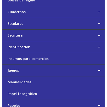
Bolsas de regalo
+
Cuadernos
+
Escolares
+
Escritura
+
Identificación
Insumos para comercios
+
Juegos
Manualidades
Papel fotográfico
+
Papeles