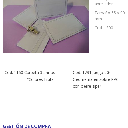
con
apretador.
alfiler
y
Tamaño 55 x 90
apretador
mm.
Cod. 1500
Navegación
de
Cod. 1160 Carpeta 3 anillos
Cod. 1731 Juego de
“Colores Fruta”
Geometría en sobre PVC
entradas
con cierre ziper
GESTIÓN DE COMPRA