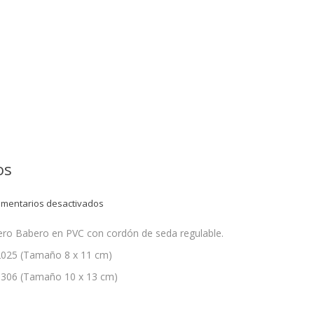
os
en
mentarios desactivados
Cod.
1306
ero Babero en PVC con cordón de seda regulable.
–
2025 (Tamaño 8 x 11 cm)
2025
Solaperos
1306 (Tamaño 10 x 13 cm)
Baberos