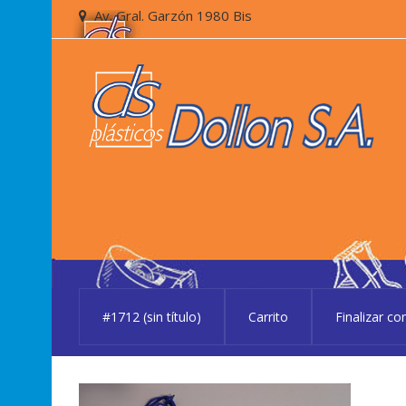
Skip
Skip
Av. Gral. Garzón 1980 Bis
to
to
navigation
content
#1712 (sin título)
Carrito
Finalizar c