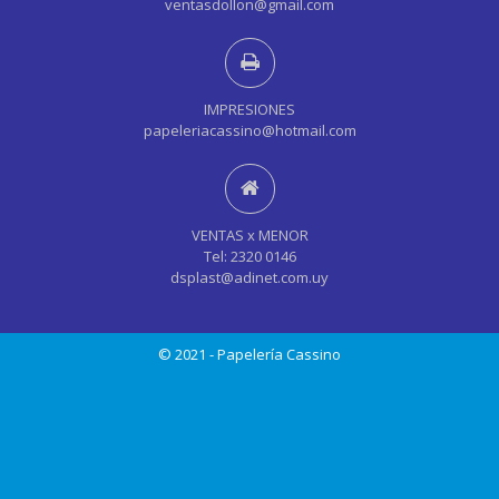
ventasdollon@gmail.com
IMPRESIONES
papeleriacassino@hotmail.com
VENTAS x MENOR
Tel: 2320 0146
dsplast@adinet.com.uy
© 2021 - Papelería Cassino