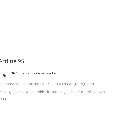
rtline 95
en
Comentarios desactivados
Cod.
3033
dor para Madera Artline EK-95. Punta chata 2,0 – 5,0 mm.
Marcador
s: nogal, arce, caoba, roble, fresno, haya, abedul marrón, negro.
Para
Madera
3033
Artline
95