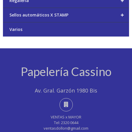
+
Regalería
+
Sellos automáticos X STAMP
Varios
Papelería Cassino
Av. Gral. Garzón 1980 Bis
VENTAS x MAYOR
Tel: 2320 0644
ventasdollon@gmail.com