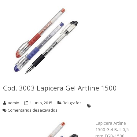
Cod. 3003 Lapicera Gel Artline 1500
admin
1 junio, 2015
Boligrafos
en
Comentarios desactivados
Cod.
3003
Lapicera Artline
Lapicera
1500 Gel Ball 0,5
Gel
mm EGB-1500.