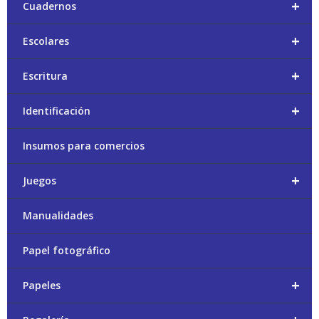
+
Cuadernos
+
Escolares
+
Escritura
+
Identificación
Insumos para comercios
+
Juegos
Manualidades
Papel fotográfico
+
Papeles