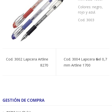
Artline
1500
Colores: negro,
rojo y azul.
Cod. 3003
Navegación
de
Cod. 3002 Lapicera Artline
Cod. 3004 Lapicera Gel 0,7
8270
mm Artline 1700
entradas
GESTIÓN DE COMPRA