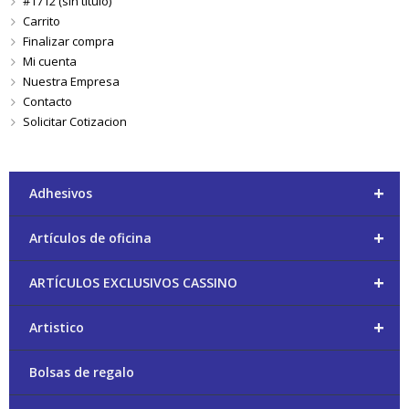
#1712 (sin título)
Carrito
Finalizar compra
Mi cuenta
Nuestra Empresa
Contacto
Solicitar Cotizacion
+
Adhesivos
+
Artículos de oficina
+
ARTÍCULOS EXCLUSIVOS CASSINO
+
Artistico
Bolsas de regalo