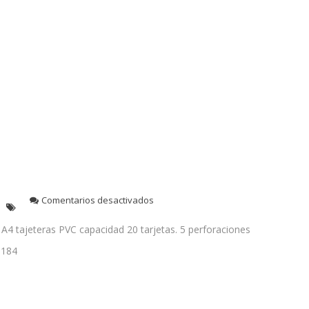
en
Comentarios desactivados
Cod.
1184
A4 tajeteras PVC capacidad 20 tarjetas. 5 perforaciones
Hojas
1184
A4
tarjeteras
PVC