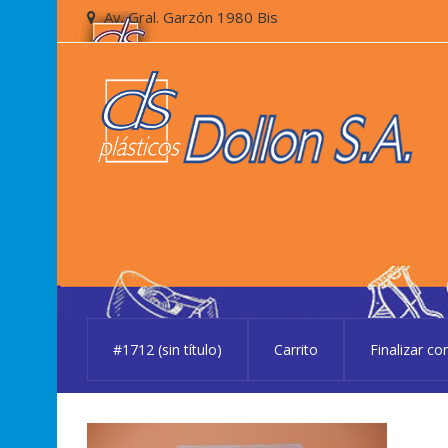
Skip
Skip
Av. Gral. Garzón 1980 Bis
to
to
navigation
content
#1712 (sin título)
Carrito
Finalizar c