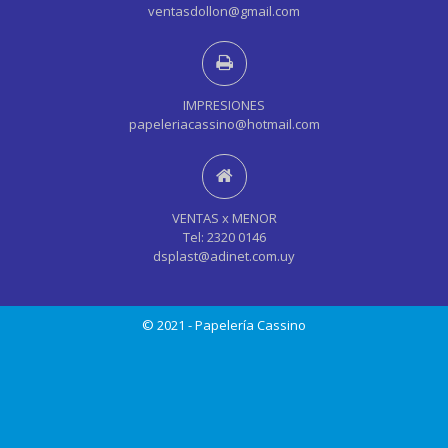
ventasdollon@gmail.com
IMPRESIONES
papeleriacassino@hotmail.com
VENTAS x MENOR
Tel: 2320 0146
dsplast@adinet.com.uy
© 2021 - Papelería Cassino