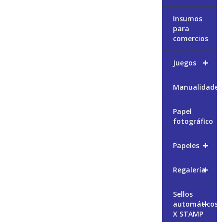
Insumos
para
comercios
+
Juegos
Manualidades
Papel
fotográfico
+
Papeles
+
Regalería
Sellos
+
automáticos
X STAMP