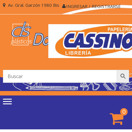
Skip
Skip
Av. Gral. Garzón 1980 Bis
INGRESAR / REGISTRARSE
to
to
navigation
content
PAPELE
Papelería Cassino de
CASSI
Colón
0