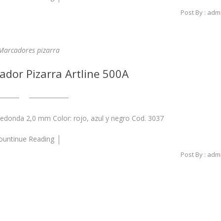
Post By :
adm
Marcadores pizarra
dor Pizarra Artline 500A
redonda 2,0 mm Color: rojo, azul y negro Cod. 3037
ountinue Reading
Post By :
adm