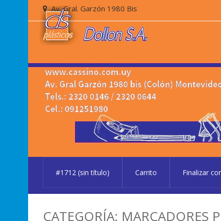
Skip
Skip
Av. Gral. Garzón 1980 Bis
to
to
navigation
content
#1712 (sin título)
Carrito
Finalizar c
CATEGORÍA:
MARCADORES P