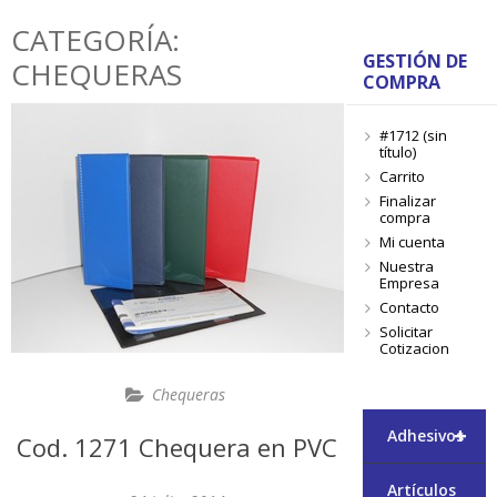
CATEGORÍA:
GESTIÓN DE
CHEQUERAS
COMPRA
#1712 (sin
título)
Carrito
Finalizar
compra
Mi cuenta
Nuestra
Empresa
Contacto
Solicitar
Cotizacion
Chequeras
+
Adhesivos
Cod. 1271 Chequera en PVC
Artículos