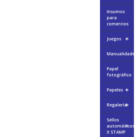
Insumos
para
comercios
+
Juegos
Manualidades
Papel
fotográfico
+
Papeles
+
Regalería
Sellos
+
automáticos
X STAMP