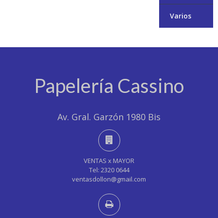
Varios
Papelería Cassino
Av. Gral. Garzón 1980 Bis
VENTAS x MAYOR
Tel: 2320 0644
ventasdollon@gmail.com