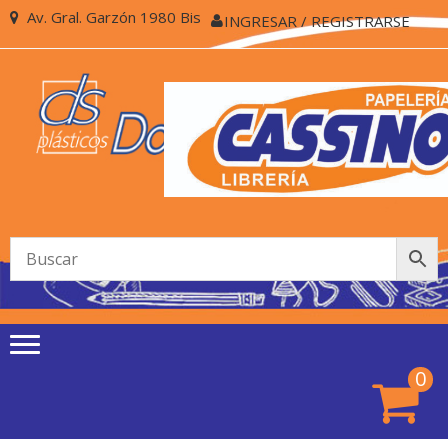
Skip
Skip
Av. Gral. Garzón 1980 Bis
INGRESAR / REGISTRARSE
to
to
navigation
content
PAPELE
Papelería Cassino de
CASSI
Colón
0