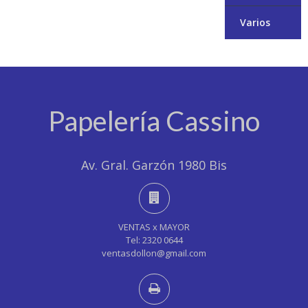
Varios
Papelería Cassino
Av. Gral. Garzón 1980 Bis
VENTAS x MAYOR
Tel: 2320 0644
ventasdollon@gmail.com