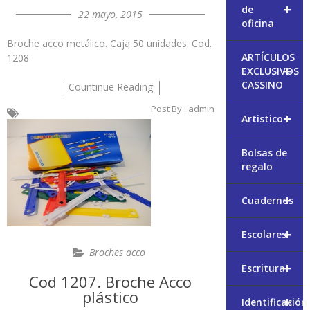
+
de
22 mayo, 2015
oficina
Broche acco metálico. Caja 50 unidades. Cod.
ARTÍCULOS
1208
+
EXCLUSIVOS
CASSINO
Countinue Reading
Post By :
admin
+
Artistico
Bolsas de
regalo
+
Cuadernos
+
Escolares
Broches acco
+
Escritura
Cod 1207. Broche Acco
plástico
+
Identificación