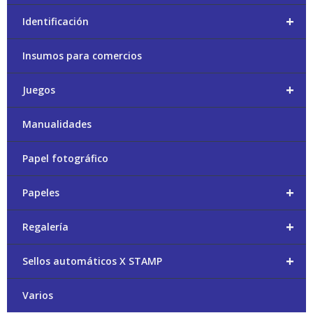
+
Identificación
Insumos para comercios
+
Juegos
Manualidades
Papel fotográfico
+
Papeles
+
Regalería
+
Sellos automáticos X STAMP
Varios