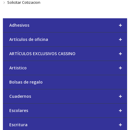
Solicitar Cotizacion
+
Adhesivos
+
Artículos de oficina
+
ARTÍCULOS EXCLUSIVOS CASSINO
+
Artistico
Bolsas de regalo
+
Cuadernos
+
Escolares
+
Escritura