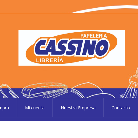
P
Pape
ompra
Mi cuenta
Nuestra Empresa
Contacto