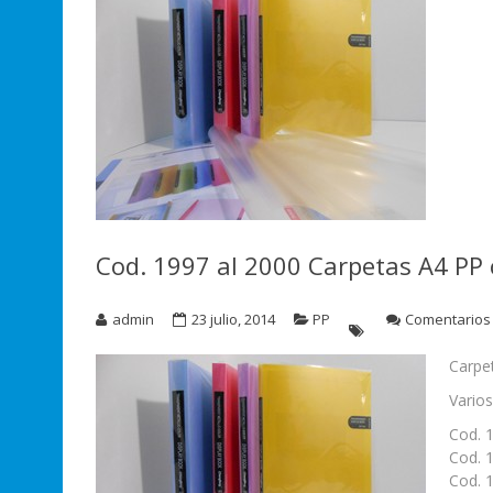
Cod. 1997 al 2000 Carpetas A4 PP 
admin
23 julio, 2014
PP
Comentarios
Carpe
Varios
Cod. 1
Cod. 1
Cod. 1