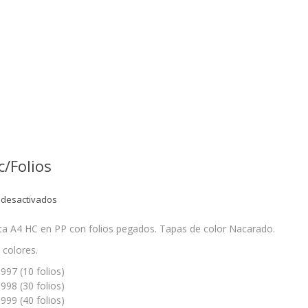
c/Folios
en
 desactivados
Cod.
1997
ta A4 HC en PP con folios pegados. Tapas de color Nacarado.
al
 colores.
2000
Carpetas
997 (10 folios)
A4
998 (30 folios)
PP
999 (40 folios)
c/Folios