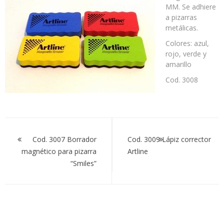
magnético
MM. Se adhiere
para
a pizarras
pizarra
metálicas.
Colores: azul,
rojo, verde y
amarillo
Cod. 3008
Navegación
de
Cod. 3007 Borrador
Cod. 3009 Lápiz corrector
magnético para pizarra
Artline
entradas
“Smiles”