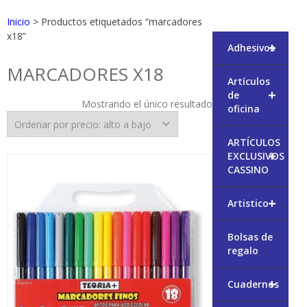
Inicio
> Productos etiquetados “marcadores
x18”
+
Adhesivos
MARCADORES X18
Artículos
+
de
Mostrando el único resultado
oficina
ARTÍCULOS
+
EXCLUSIVOS
CASSINO
+
Artistico
Bolsas de
regalo
+
Cuadernos