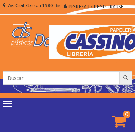
Skip
Skip
Av. Gral. Garzón 1980 Bis
INGRESAR / REGISTRARSE
to
to
navigation
content
PAPELE
Papelería Cassino de
CASSI
Colón
0