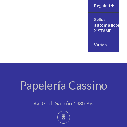
+
Regalería
Sellos
+
automáticos
X STAMP
Varios
Papelería Cassino
Av. Gral. Garzón 1980 Bis