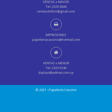
VENTAS x MAYOR
Tel: 2320 0644
ventasdollon@gmail.com
IMPRESIONES
papeleriacassino@hotmail.com
VENTAS x MENOR
Tel: 2320 0146
dsplast@adinet.com.uy
© 2021 - Papelería Cassino