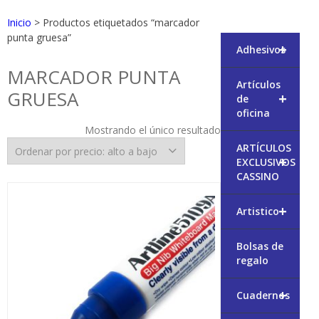
Inicio
> Productos etiquetados “marcador
punta gruesa”
+
Adhesivos
MARCADOR PUNTA
Artículos
GRUESA
+
de
oficina
Mostrando el único resultado
ARTÍCULOS
+
EXCLUSIVOS
CASSINO
+
Artistico
Bolsas de
regalo
+
Cuadernos